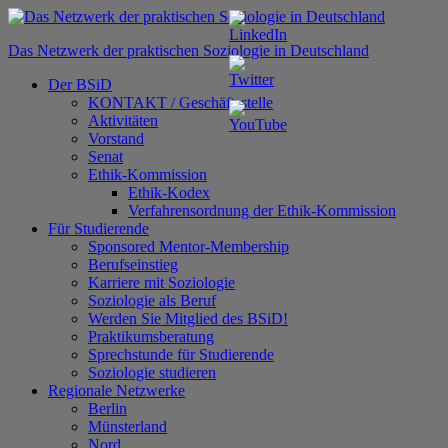
Zum
Inhalt
Das Netzwerk der praktischen Soziologie in Deutschland
springen
Der BSiD
KONTAKT / Geschäftsstelle
Aktivitäten
Vorstand
Senat
Ethik-Kommission
Ethik-Kodex
Verfahrensordnung der Ethik-Kommission
Für Studierende
Sponsored Mentor-Membership
Berufseinstieg
Karriere mit Soziologie
Soziologie als Beruf
Werden Sie Mitglied des BSiD!
Praktikumsberatung
Sprechstunde für Studierende
Soziologie studieren
Regionale Netzwerke
Berlin
Münsterland
Nord