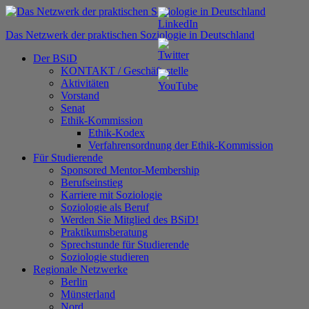
Zum
Inhalt
Das Netzwerk der praktischen Soziologie in Deutschland
springen
Der BSiD
KONTAKT / Geschäftsstelle
Aktivitäten
Vorstand
Senat
Ethik-Kommission
Ethik-Kodex
Verfahrensordnung der Ethik-Kommission
Für Studierende
Sponsored Mentor-Membership
Berufseinstieg
Karriere mit Soziologie
Soziologie als Beruf
Werden Sie Mitglied des BSiD!
Praktikumsberatung
Sprechstunde für Studierende
Soziologie studieren
Regionale Netzwerke
Berlin
Münsterland
Nord