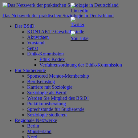
Zum
Inhalt
Das Netzwerk der praktischen Soziologie in Deutschland
springen
Der BSiD
KONTAKT / Geschäftsstelle
Aktivitäten
Vorstand
Senat
Ethik-Kommission
Ethik-Kodex
Verfahrensordnung der Ethik-Kommission
Für Studierende
Sponsored Mentor-Membership
Berufseinstieg
Karriere mit Soziologie
Soziologie als Beruf
Werden Sie Mitglied des BSiD!
Praktikumsberatung
Sprechstunde für Studierende
Soziologie studieren
Regionale Netzwerke
Berlin
Münsterland
Nord