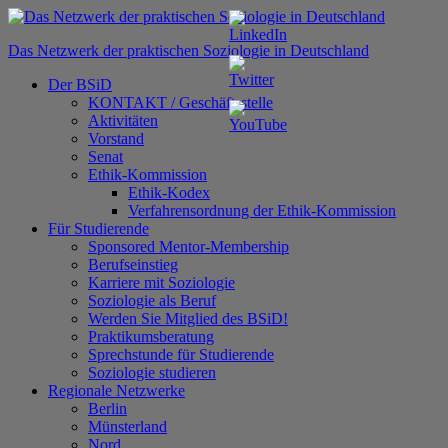
Zum
Inhalt
Das Netzwerk der praktischen Soziologie in Deutschland
springen
Der BSiD
KONTAKT / Geschäftsstelle
Aktivitäten
Vorstand
Senat
Ethik-Kommission
Ethik-Kodex
Verfahrensordnung der Ethik-Kommission
Für Studierende
Sponsored Mentor-Membership
Berufseinstieg
Karriere mit Soziologie
Soziologie als Beruf
Werden Sie Mitglied des BSiD!
Praktikumsberatung
Sprechstunde für Studierende
Soziologie studieren
Regionale Netzwerke
Berlin
Münsterland
Nord